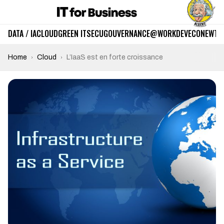
DATA / IA
CLOUD
GREEN IT
SECU
GOUVERNANCE
@WORK
DEV
ECO
NEWTE
Home
Cloud
L’IaaS est en forte croissance