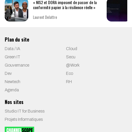
« NIS2 et DORA imposent de passer de la
conformité papier à la résilience réelle »
Laurent Delattre
Plan du site
Data / IA
Cloud
Green IT
Secu
Gouvernance
@Work
Dev
Eco
Newtech
RH
Agenda
Nos sites
Studio IT for Business
Projets Informatiques