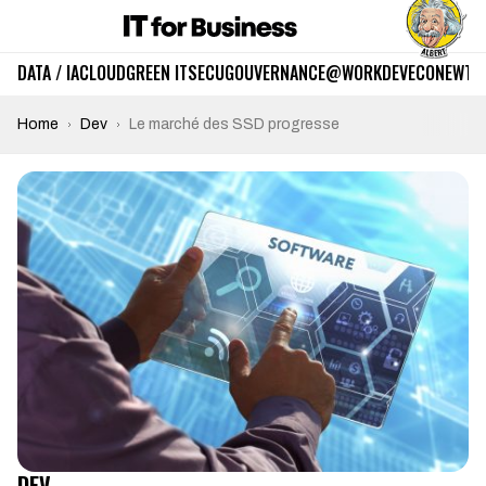
DATA / IA
CLOUD
GREEN IT
SECU
GOUVERNANCE
@WORK
DEV
ECO
NEWTE
Home
Dev
Le marché des SSD progresse
DEV