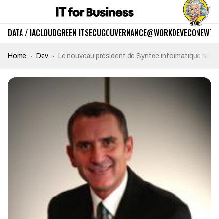
DATA / IA
CLOUD
GREEN IT
SECU
GOUVERNANCE
@WORK
DEV
ECO
NEWTE
Home
Dev
Le nouveau président de Syntec informatique souhait