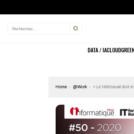
DATA / IA
CLOUD
GREEN
Home
@Work
« Le télétravail doit