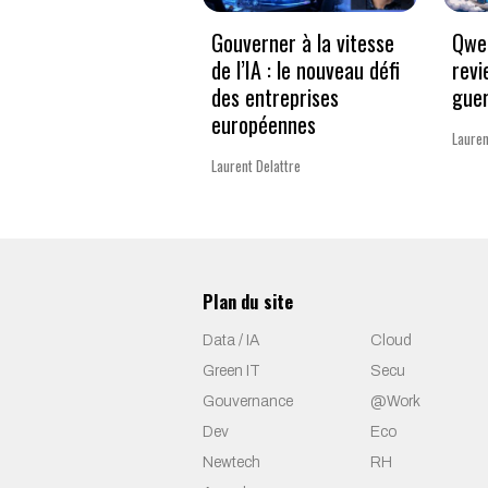
Gouverner à la vitesse
Qwen
de l’IA : le nouveau défi
revi
des entreprises
guer
européennes
Lauren
Laurent Delattre
Plan du site
Data / IA
Cloud
Green IT
Secu
Gouvernance
@Work
Dev
Eco
Newtech
RH