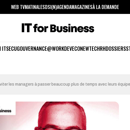
WEB TV
MATINALES
DSI(N)
AGENDA
MAGAZINES
À LA DEMANDE
 IT
SECU
GOUVERNANCE
@WORK
DEV
ECO
NEWTECH
RH
DOSSIERS
S
 inviter les managers à passer beaucoup plus de temps avec leurs équip