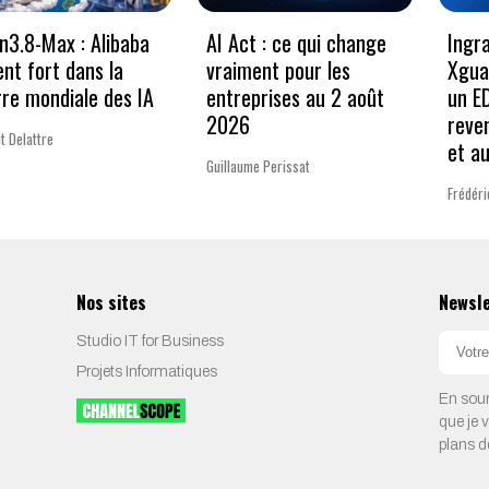
3.8-Max : Alibaba
AI Act : ce qui change
Ingr
ent fort dans la
vraiment pour les
Xgua
re mondiale des IA
entreprises au 2 août
un E
2026
reve
t Delattre
et a
Guillaume Perissat
Frédéri
Nos sites
Newsl
Studio IT for Business
Projets Informatiques
En soum
que je 
plans d