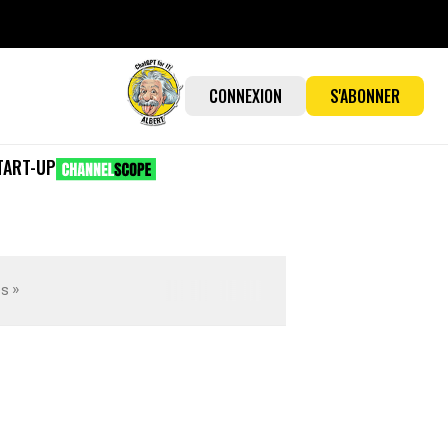
CONNEXION
S'ABONNER
TART-UP
es »