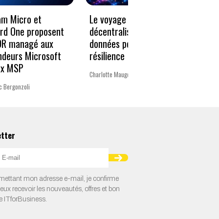
Le voyage vers la
« Un 
am Micro et
décentralisation des
pour 
rd One proposent
données pour plus de
Europ
DR managé aux
résilience
ndeurs Microsoft
La rédac
ux MSP
Charlotte Mauger
c Bergonzoli
etter
ettant mon adresse e-mail, je confirme
veux recevoir les nouveautés, offres et bon
e ITforBusiness.