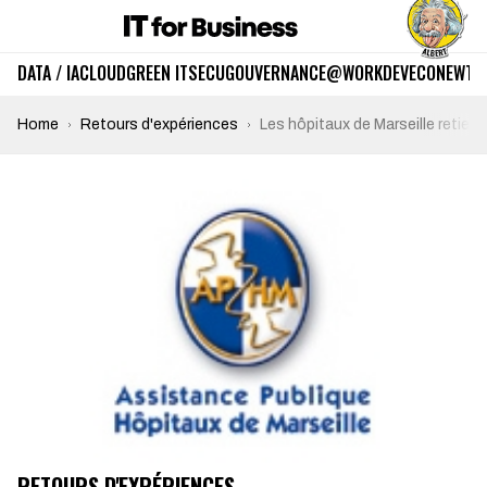
DATA / IA
CLOUD
GREEN IT
SECU
GOUVERNANCE
@WORK
DEV
ECO
NEWTE
Home
Retours d'expériences
Les hôpitaux de Marseille retien
RETOURS D'EXPÉRIENCES