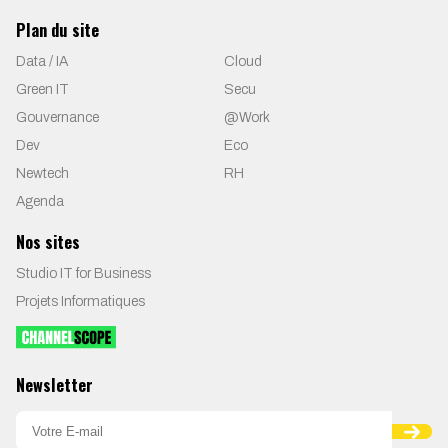
Plan du site
Data / IA
Cloud
Green IT
Secu
Gouvernance
@Work
Dev
Eco
Newtech
RH
Agenda
Nos sites
Studio IT for Business
Projets Informatiques
Newsletter