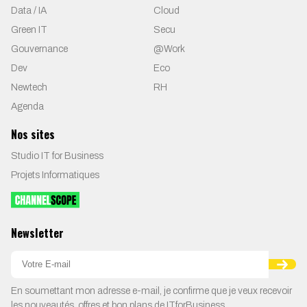
Data / IA
Cloud
Green IT
Secu
Gouvernance
@Work
Dev
Eco
Newtech
RH
Agenda
Nos sites
Studio IT for Business
Projets Informatiques
Newsletter
En soumettant mon adresse e-mail, je confirme que je veux recevoir
les nouveautés, offres et bon plans de ITforBusiness.