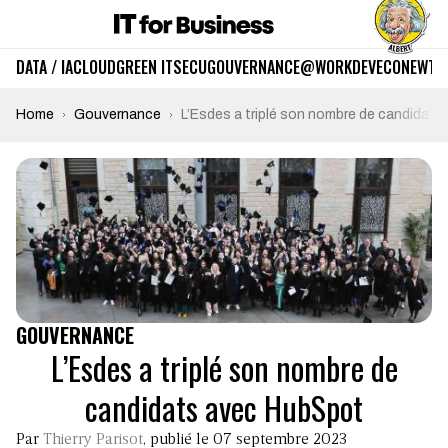
DATA / IA
CLOUD
GREEN IT
SECU
GOUVERNANCE
@WORK
DEV
ECO
NEWTE
Home
Gouvernance
L’Esdes a triplé son nombre de candidat
GOUVERNANCE
L’Esdes a triplé son nombre de
candidats avec HubSpot
Par
Thierry Parisot
, publié le 07 septembre 2023