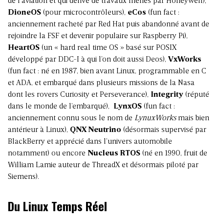
de l’aviation et qui dérive de travaux menés par Honeywell),
DioneOS
(pour microcontrôleurs),
eCos
(fun fact :
anciennement racheté par Red Hat puis abandonné avant de
rejoindre la FSF et devenir populaire sur Raspberry Pi),
HeartOS
(un « hard real time OS » basé sur POSIX
développé par DDC-I à qui l’on doit aussi Deos),
VxWorks
(fun fact : né en 1987, bien avant Linux, programmable en C
et ADA, et embarqué dans plusieurs missions de la Nasa
dont les rovers Curiosity et Perseverance),
Integrity
(réputé
dans le monde de l’embarqué),
LynxOS
(fun fact :
anciennement connu sous le nom de
LynuxWorks
mais bien
antérieur à Linux),
QNX Neutrino
(désormais supervisé par
BlackBerry et apprécié dans l’univers automobile
notamment) ou encore
Nucleus RTOS
(né en 1990, fruit de
William Lamie auteur de ThreadX et désormais piloté par
Siemens).
Du Linux Temps Réel