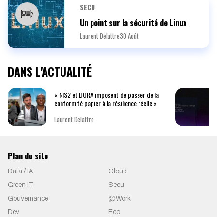
SECU
Un point sur la sécurité de Linux
Laurent Delattre
30 Août
DANS L'ACTUALITÉ
« NIS2 et DORA imposent de passer de la
conformité papier à la résilience réelle »
Laurent Delattre
Plan du site
Data / IA
Cloud
Green IT
Secu
Gouvernance
@Work
Dev
Eco