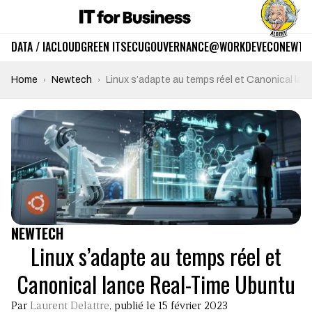
DATA / IA
CLOUD
GREEN IT
SECU
GOUVERNANCE
@WORK
DEV
ECO
NEWTE
Home
Newtech
Linux s’adapte au temps réel et Canonical la
NEWTECH
Linux s’adapte au temps réel et
Canonical lance Real-Time Ubuntu
Par
Laurent Delattre
, publié le 15 février 2023