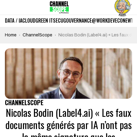
DATA / IA
CLOUD
GREEN IT
SECU
GOUVERNANCE
@WORK
DEV
ECO
NEWTE
Home
ChannelScope
Nicolas Bodin (Label4.ai) « Les faux do
CHANNELSCOPE
Nicolas Bodin (Label4.ai) « Les faux
documents générés par IA n’ont pas
la même signature que les