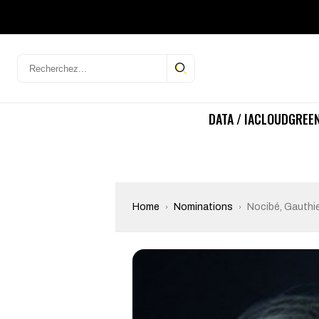
DATA / IA
CLOUD
GREEN
Home
Nominations
Nocibé, Gauthie