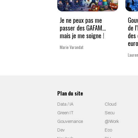
Je ne peux pas me
Gouv
passer des GAFAM…
de l
mais je me soigne !
des 
eur
Marie Varandat
Lauren
Plan du site
Data / IA
Cloud
Green IT
Secu
Gouvernance
@Work
Dev
Eco