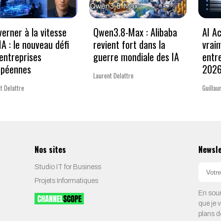
erner à la vitesse
Qwen3.8-Max : Alibaba
AI Ac
’IA : le nouveau défi
revient fort dans la
vrai
entreprises
guerre mondiale des IA
entr
opéennes
202
Laurent Delattre
t Delattre
Guillau
Nos sites
Newsl
Studio IT for Business
Projets Informatiques
En soum
que je 
plans d