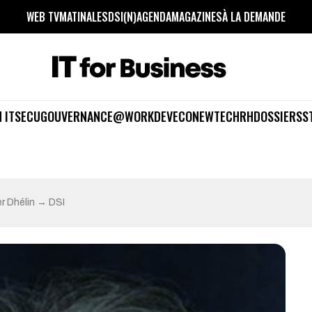
WEB TV
MATINALES
DSI(N)
AGENDA
MAGAZINES
À LA DEMANDE
 IT
SECU
GOUVERNANCE
@WORK
DEV
ECO
NEWTECH
RH
DOSSIERS
S
r Dhélin → DSI