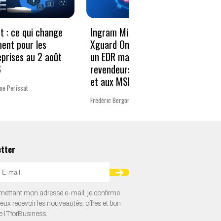
Le vo
t : ce qui change
Ingram Micro et
décen
ment pour les
Xguard One proposent
donné
eprises au 2 août
un EDR managé aux
résili
6
revendeurs Microsoft
et aux MSP
Charlot
me Perissat
Frédéric Bergonzoli
etter
ettant mon adresse e-mail, je confirme
veux recevoir les nouveautés, offres et bon
e ITforBusiness.