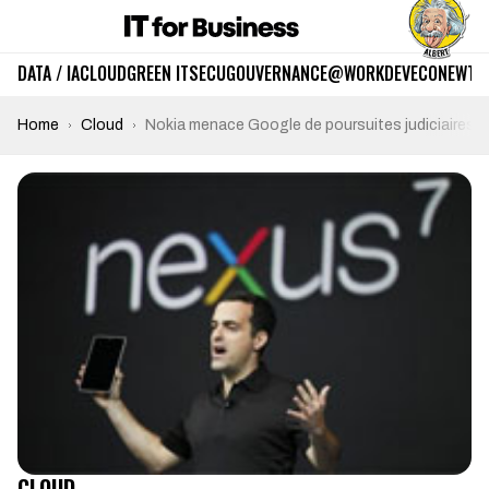
DATA / IA
CLOUD
GREEN IT
SECU
GOUVERNANCE
@WORK
DEV
ECO
NEWTE
Home
Cloud
Nokia menace Google de poursuites judiciaires
CLOUD