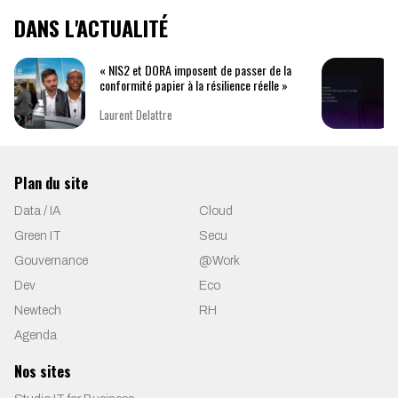
DANS L'ACTUALITÉ
« NIS2 et DORA imposent de passer de la
conformité papier à la résilience réelle »
Laurent Delattre
Plan du site
Data / IA
Cloud
Green IT
Secu
Gouvernance
@Work
Dev
Eco
Newtech
RH
Agenda
Nos sites