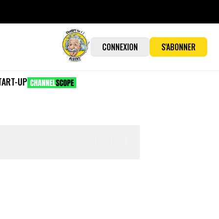
CONNEXION
S'ABONNER
TART-UP