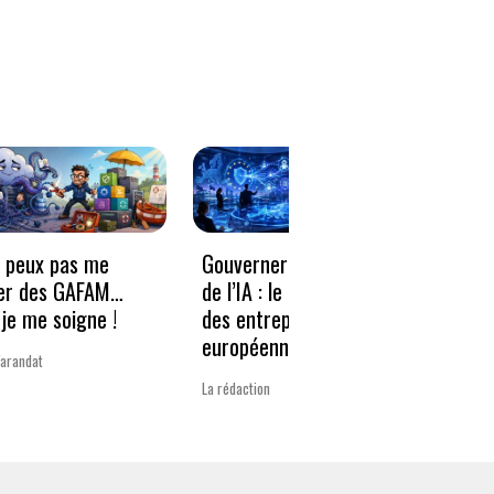
e peux pas me
Gouverner à la vitesse
Qwen3
er des GAFAM…
de l’IA : le nouveau défi
revie
je me soigne !
des entreprises
guerr
européennes
Varandat
Laurent 
La rédaction