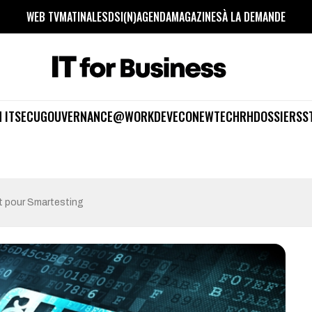
WEB TV
MATINALES
DSI(N)
AGENDA
MAGAZINES
À LA DEMANDE
 IT
SECU
GOUVERNANCE
@WORK
DEV
ECO
NEWTECH
RH
DOSSIERS
S
st pour Smartesting