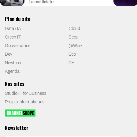
Laurent Delattre
Plan du site
Data / IA
Cloud
Green IT
Secu
Gouvernance
@Work
Dev
Eco
Newtech
RH
Agenda
Nos sites
Studio IT for Business
Projets Informatiques
Newsletter