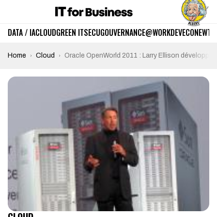
DATA / IA
CLOUD
GREEN IT
SECU
GOUVERNANCE
@WORK
DEV
ECO
NEWTE
Home
Cloud
Oracle OpenWorld 2011 : Larry Ellison développe 