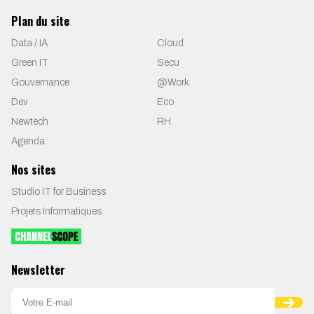
Plan du site
Data / IA
Cloud
Green IT
Secu
Gouvernance
@Work
Dev
Eco
Newtech
RH
Agenda
Nos sites
Studio IT for Business
Projets Informatiques
Newsletter