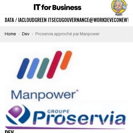
DATA / IA
CLOUD
GREEN IT
SECU
GOUVERNANCE
@WORK
DEV
ECO
NEWTE
Home
Dev
Proservia approché par Manpower
DEV