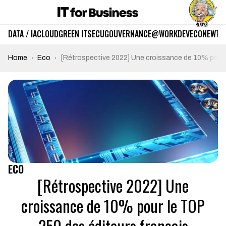
DATA / IA
CLOUD
GREEN IT
SECU
GOUVERNANCE
@WORK
DEV
ECO
NEWTE
Home
Eco
[Rétrospective 2022] Une croissance de 10% pour 
ECO
[Rétrospective 2022] Une
croissance de 10% pour le TOP
250 des éditeurs français