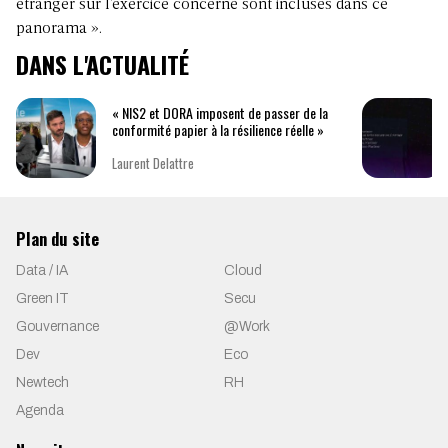
étranger sur l’exercice concerné sont incluses dans ce
panorama ».
DANS L'ACTUALITÉ
« NIS2 et DORA imposent de passer de la
conformité papier à la résilience réelle »
Laurent Delattre
Plan du site
Data / IA
Cloud
Green IT
Secu
Gouvernance
@Work
Dev
Eco
Newtech
RH
Agenda