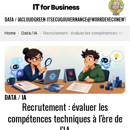
DATA / IA
CLOUD
GREEN IT
SECU
GOUVERNANCE
@WORK
DEV
ECO
NEWTE
Home
Data / IA
Recrutement : évaluer les compétences techniqu
DATA / IA
Recrutement : évaluer les
compétences techniques à l’ère de
l’IA