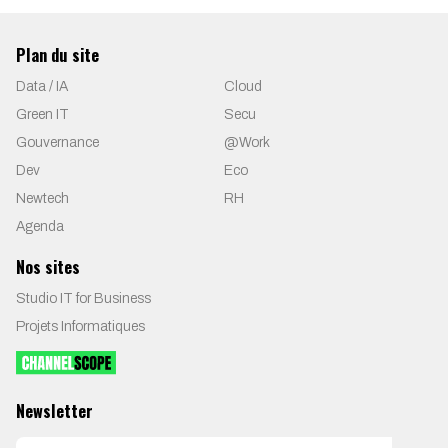
Plan du site
Data / IA
Cloud
Green IT
Secu
Gouvernance
@Work
Dev
Eco
Newtech
RH
Agenda
Nos sites
Studio IT for Business
Projets Informatiques
Newsletter