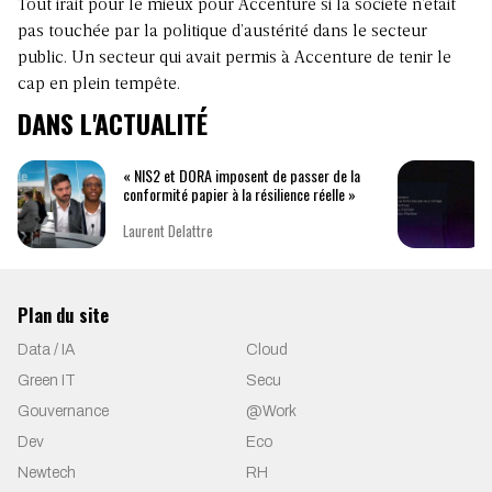
Tout irait pour le mieux pour Accenture si la société n’était
pas touchée par la politique d’austérité dans le secteur
public. Un secteur qui avait permis à Accenture de tenir le
cap en plein tempête.
DANS L'ACTUALITÉ
« NIS2 et DORA imposent de passer de la
conformité papier à la résilience réelle »
Laurent Delattre
Plan du site
Data / IA
Cloud
Green IT
Secu
Gouvernance
@Work
Dev
Eco
Newtech
RH