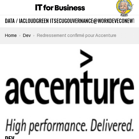
DATA / IA
CLOUD
GREEN IT
SECU
GOUVERNANCE
@WORK
DEV
ECO
NEWTE
Home
Dev
Redressement confirmé pour Accenture
DEV