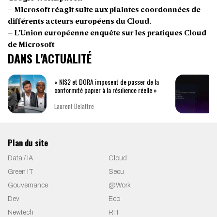
–
Microsoft réagit suite aux plaintes coordonnées de
différents acteurs européens du Cloud.
– L’Union européenne enquête sur les pratiques Cloud
de Microsoft
DANS L'ACTUALITÉ
« NIS2 et DORA imposent de passer de la
conformité papier à la résilience réelle »
Laurent Delattre
Plan du site
Data / IA
Cloud
Green IT
Secu
Gouvernance
@Work
Dev
Eco
Newtech
RH