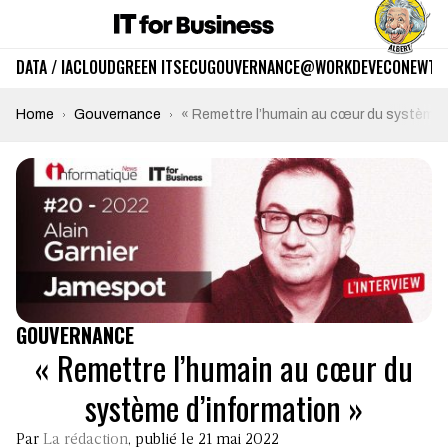
DATA / IA
CLOUD
GREEN IT
SECU
GOUVERNANCE
@WORK
DEV
ECO
NEWTE
Home
Gouvernance
« Remettre l’humain au cœur du système 
GOUVERNANCE
« Remettre l’humain au cœur du
système d’information »
Par
La rédaction
, publié le 21 mai 2022