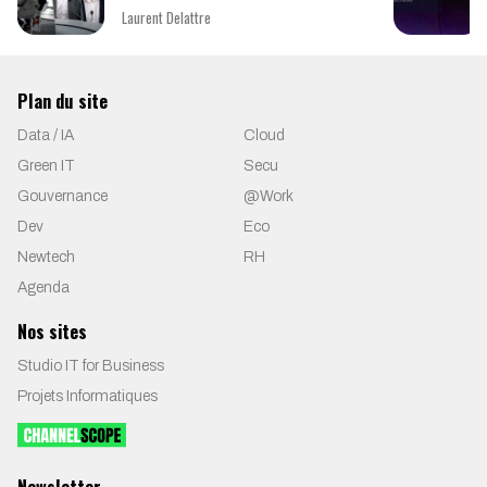
Laurent Delattre
Plan du site
Data / IA
Cloud
Green IT
Secu
Gouvernance
@Work
Dev
Eco
Newtech
RH
Agenda
Nos sites
Studio IT for Business
Projets Informatiques
Newsletter