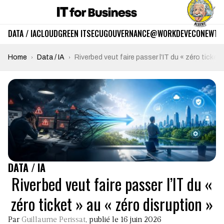
DATA / IA
CLOUD
GREEN IT
SECU
GOUVERNANCE
@WORK
DEV
ECO
NEWTE
Home
Data / IA
Riverbed veut faire passer l’IT du « zéro ticket 
DATA / IA
Riverbed veut faire passer l’IT du «
zéro ticket » au « zéro disruption »
Par
Guillaume Perissat
, publié le 16 juin 2026