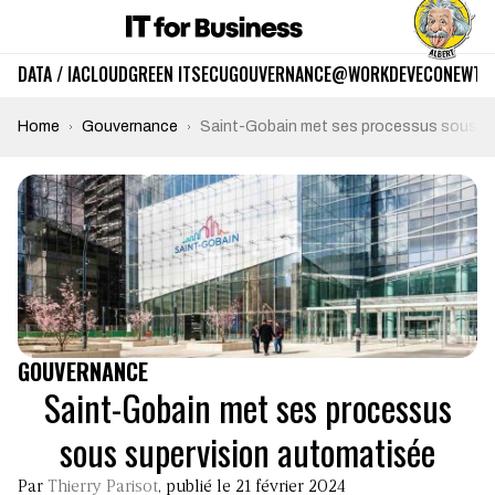
DATA / IA
CLOUD
GREEN IT
SECU
GOUVERNANCE
@WORK
DEV
ECO
NEWTE
Home
Gouvernance
Saint-Gobain met ses processus sous su
GOUVERNANCE
Saint-Gobain met ses processus
sous supervision automatisée
Par
Thierry Parisot
, publié le 21 février 2024