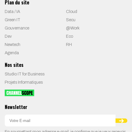
Plan du site
Data / IA
Cloud
Green IT
Secu
Gouvernance
@Work
Dev
Eco
Newtech
RH
Agenda
Nos sites
Studio IT for Business
Projets Informatiques
Newsletter
En soumettant mon adresse e-mail, je confirme que je veux recevoir