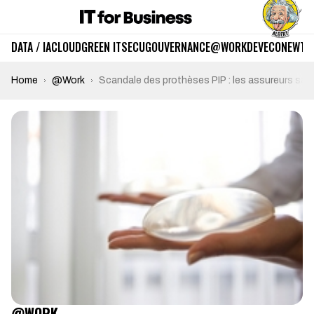
DATA / IA
CLOUD
GREEN IT
SECU
GOUVERNANCE
@WORK
DEV
ECO
NEWTE
Home
@Work
Scandale des prothèses PIP : les assureurs sav
@WORK