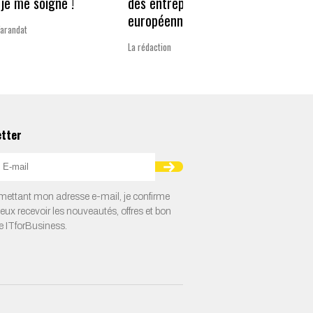
je me soigne !
des entreprises
guerr
européennes
Varandat
Laurent 
La rédaction
etter
ettant mon adresse e-mail, je confirme
veux recevoir les nouveautés, offres et bon
e ITforBusiness.