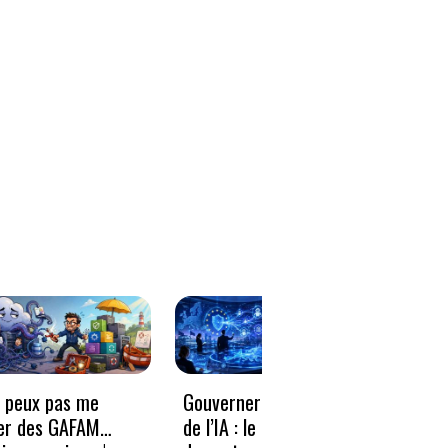
e peux pas me
Gouverner à la vitesse
Qwen3
er des GAFAM…
de l’IA : le nouveau défi
revie