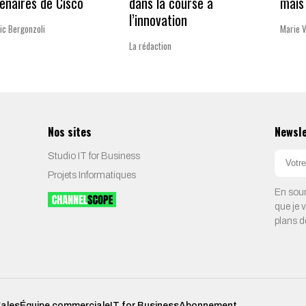
enaires de Cisco
dans la course à
mais 
l’innovation
ic Bergonzoli
Marie 
La rédaction
Nos sites
Newsl
Studio IT for Business
Projets Informatiques
En soum
que je 
plans d
gales
Équipe commerciale
IT for Business
Abonnement