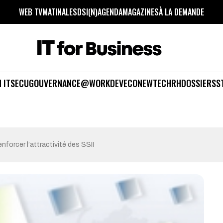
WEB TV
MATINALES
DSI(N)
AGENDA
MAGAZINES
À LA DEMANDE
 IT
SECU
GOUVERNANCE
@WORK
DEV
ECO
NEWTECH
RH
DOSSIERS
S
forcer l’attractivité des SSII