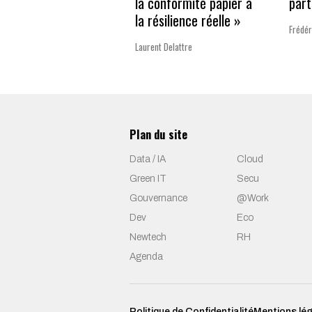
la conformité papier à
part
la résilience réelle »
Frédér
Laurent Delattre
Plan du site
Data / IA
Cloud
Green IT
Secu
Gouvernance
@Work
Dev
Eco
Newtech
RH
Agenda
Politique de Confidentialité
Mentions lé