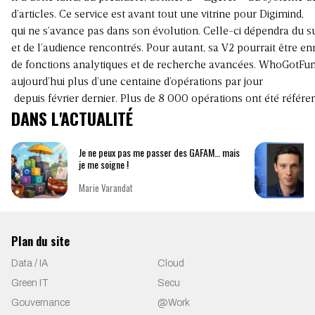
d’articles. Ce
service
est avant tout une vitrine pour Digimind,
qui
ne
s’avance
pas
dans
son évolution. Celle-ci dépendra du s
et
de
l’audience rencontrés. Pour
autant, sa
V2
pourrait être en
de
fonctions
analytiques et
de
recherche avancées. WhoGotFun
aujourd’hui plus
d’une
centaine
d’opérations
par jour
depuis
février
dernier.
Plus
de
8
000
opérations
ont
été
référe
DANS L'ACTUALITÉ
Je ne peux pas me passer des GAFAM… mais
je me soigne !
Marie Varandat
Plan du site
Data / IA
Cloud
Green IT
Secu
Gouvernance
@Work