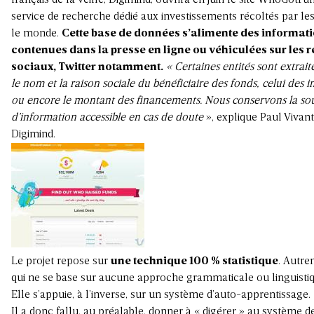
français de la veille, Digimind, ouvrira en juin le site WhoGotF
service de recherche dédié aux investissements récoltés par les
le monde.
Cette base de données s’alimente des
informat
contenues dans la presse en ligne ou véhiculées sur
les
r
sociaux, Twitter notamment.
« Certaines entités sont extrait
le nom et la raison sociale du bénéficiaire des fonds, celui
des
i
ou encore le montant des financements. Nous
conservons
la
so
d’information accessible en cas de doute
», explique Paul Vivan
Digimind.
Le projet repose sur
une technique 100
% statistique
. Autre
qui
ne
se base sur aucune approche grammaticale ou linguistiq
Elle
s’appuie, à
l’inverse, sur un système d’auto-apprentissage.
Il
a
donc
fallu,
au
préalable, donner à «
digérer
» au système de