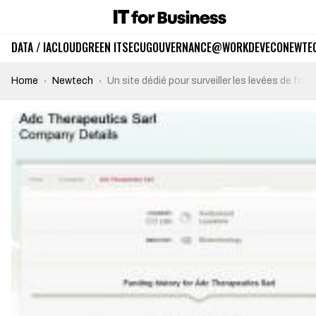
DATA / IA
CLOUD
GREEN IT
SECU
GOUVERNANCE
@WORK
DEV
ECO
NEWTE
Home
Newtech
Un site dédié pour surveiller les levées de fo