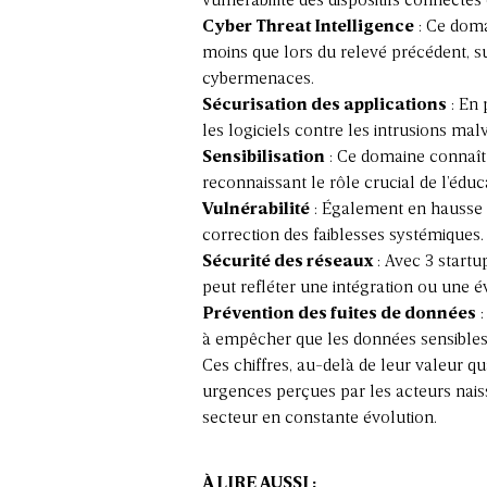
vulnérabilité des dispositifs connecté
Cyber Threat Intelligence
: Ce domai
moins que lors du relevé précédent, su
cybermenaces.
Sécurisation des applications
: En 
les logiciels contre les intrusions malv
Sensibilisation
: Ce domaine connaît 
reconnaissant le rôle crucial de l’éduc
Vulnérabilité
: Également en hausse de
correction des faiblesses systémiques.
Sécurité des réseaux
: Avec 3 startu
peut refléter une intégration ou une é
Prévention des fuites de données
:
à empêcher que les données sensibles n
Ces chiffres, au-delà de leur valeur qu
urgences perçues par les acteurs naiss
secteur en constante évolution.
À LIRE AUSSI :