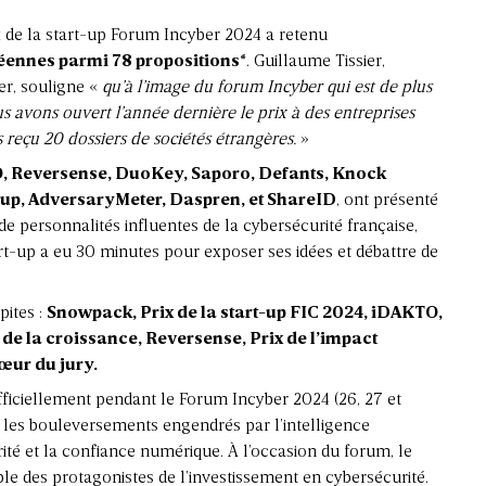
ix de la start-up Forum Incyber 2024 a retenu
éennes parmi 78 propositions
*. Guillaume Tissier,
er, souligne «
qu’à l’image du forum Incyber qui est de plus
us avons ouvert l’année dernière le prix à des entreprises
reçu 20 dossiers de sociétés étrangères.
»
 Reversense, DuoKey, Saporo, Defants, Knock
oup, AdversaryMeter, Daspren, et ShareID
, ont présenté
e personnalités influentes de la cybersécurité française,
t-up a eu 30 minutes pour exposer ses idées et débattre de
pites :
Snowpack, Prix de la start-up FIC 2024, iDAKTO,
 de la croissance, Reversense, Prix de l’impact
œur du jury.
officiellement pendant le Forum Incyber 2024 (26, 27 et
 les bouleversements engendrés par l’intelligence
curité et la confiance numérique. À l’occasion du forum, le
le des protagonistes de l’investissement en cybersécurité.