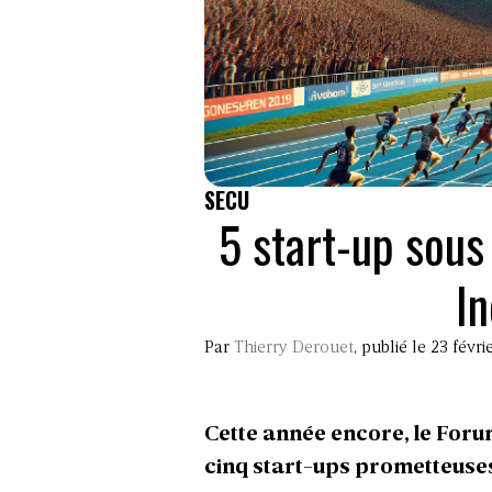
SECU
5 start-up sous
I
Par
Thierry Derouet
, publié le 23 févr
Cette année encore, le Foru
cinq start-ups prometteuses