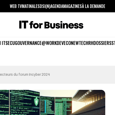
WEB TV
MATINALES
DSI(N)
AGENDA
MAGAZINES
À LA DEMANDE
 IT
SECU
GOUVERNANCE
@WORK
DEV
ECO
NEWTECH
RH
DOSSIERS
S
jecteurs du forum Incyber 2024