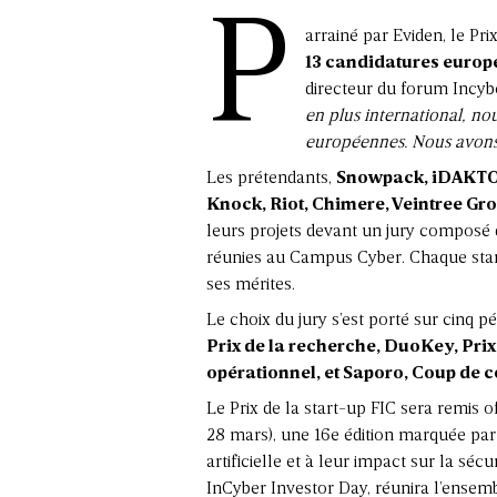
P
arrainé par Eviden, le Pr
13 candidatures europ
directeur du forum Incyb
en plus international, no
européennes. Nous avons 
Les prétendants,
Snowpack, iDAKTO,
Knock, Riot, Chimere, Veintree Gr
leurs projets devant un jury composé d
réunies au Campus Cyber. Chaque star
ses mérites.
Le choix du jury s’est porté sur cinq pé
Prix de la recherche, DuoKey, Prix
opérationnel, et Saporo, Coup de c
Le Prix de la start-up FIC sera remis 
28 mars), une 16e édition marquée par
artificielle et à leur impact sur la sé
InCyber Investor Day, réunira l’ensemb