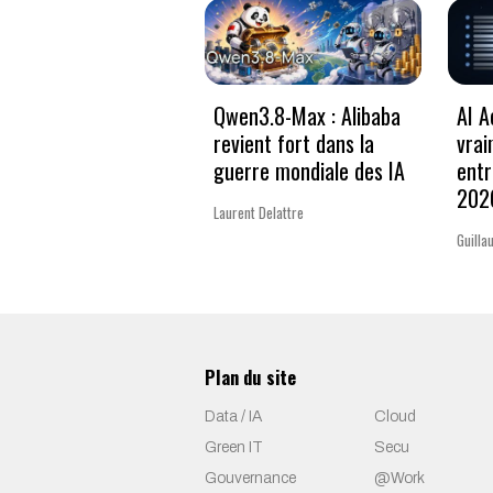
Qwen3.8-Max : Alibaba
AI A
revient fort dans la
vrai
guerre mondiale des IA
entr
202
Laurent Delattre
Guilla
Plan du site
Data / IA
Cloud
Green IT
Secu
Gouvernance
@Work