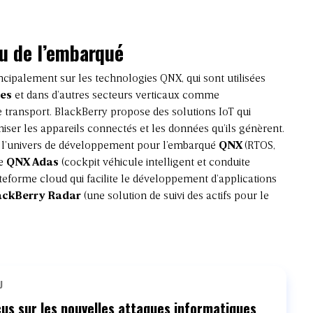
u de l’embarqué
cipalement sur les technologies QNX, qui sont utilisées
les
et dans d’autres secteurs verticaux comme
 le transport. BlackBerry propose des solutions IoT qui
miser les appareils connectés et les données qu’ils génèrent.
ut l’univers de développement pour l’embarqué
QNX
(RTOS,
me
QNX Adas
(cockpit véhicule intelligent et conduite
teforme cloud qui facilite le développement d’applications
ackBerry Radar
(une solution de suivi des actifs pour le
U
us sur les nouvelles attaques informatiques