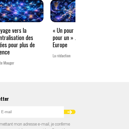
oyage vers la
« Un pour tous, tous
Freel
ntralisation des
pour un » … sauf en
compé
ées pour plus de
Europe
diffu
ience
l’org
La rédaction
tte Mauger
Xavier B
etter
ettant mon adresse e-mail, je confirme