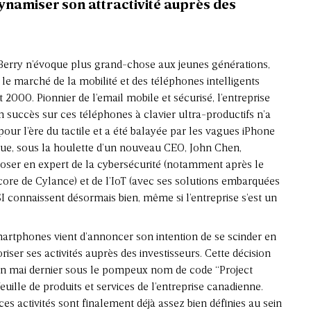
ynamiser son attractivité auprès des
Berry n’évoque plus grand-chose aux jeunes générations,
 le marché de la mobilité et des téléphones intelligents
 2000. Pionnier de l’email mobile et sécurisé, l’entreprise
on succès sur ces téléphones à clavier ultra-productifs n’a
pour l’ère du tactile et a été balayée par les vagues iPhone
 que, sous la houlette d’un nouveau CEO, John Chen,
mposer en expert de la cybersécurité (notamment après le
re de Cylance) et de l’IoT (avec ses solutions embarquées
I connaissent désormais bien, même si l’entreprise s’est un
martphones vient d’annoncer son intention de se scinder en
riser ses activités auprès des investisseurs. Cette décision
é en mai dernier sous le pompeux nom de code “Project
euille de produits et services de l’entreprise canadienne.
 ces activités sont finalement déjà assez bien définies au sein