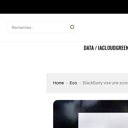
DATA / IA
CLOUD
GREEN
Home
Eco
BlackBerry vise une scis