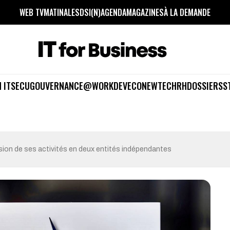
WEB TV
MATINALES
DSI(N)
AGENDA
MAGAZINES
À LA DEMANDE
 IT
SECU
GOUVERNANCE
@WORK
DEV
ECO
NEWTECH
RH
DOSSIERS
S
sion de ses activités en deux entités indépendantes