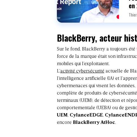
en
Thier
BlackBerry, acteur his
Sur le fond, BlackBerry a toujours été 
force de la marque était son infrastru
mobiles qui l’exploitaient.
L’
activité cybersécurité
actuelle de Bla
l’intelligence artificielle (IA) et l’ap
cybermenaces qui visent les données, l
complète de produits de cybersécurité
terminaux (UEM), de détection et répo
comportementale (UEBA) ou de gestion 
UEM
,
CylanceEDGE
,
CylanceEND
encore
BlackBerry AtHoc
.