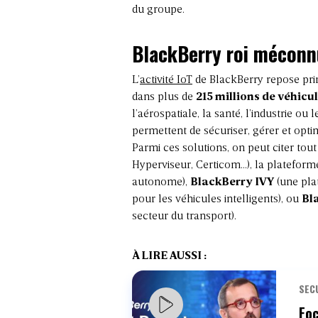
du groupe.
BlackBerry roi méconn
L’
activité IoT
de BlackBerry repose prin
dans plus de
215 millions de véhicu
l’aérospatiale, la santé, l’industrie ou
permettent de sécuriser, gérer et opti
Parmi ces solutions, on peut citer to
Hyperviseur, Certicom…), la platefor
autonome),
BlackBerry IVY
(une pla
pour les véhicules intelligents), ou
Bl
secteur du transport).
À LIRE AUSSI :
SEC
Foc