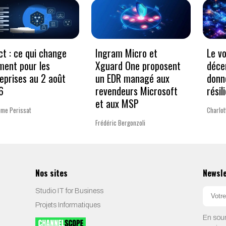
Le v
ct : ce qui change
Ingram Micro et
déce
ment pour les
Xguard One proposent
donn
eprises au 2 août
un EDR managé aux
résil
6
revendeurs Microsoft
et aux MSP
Charlo
ume Perissat
Frédéric Bergonzoli
Nos sites
Newsl
Studio IT for Business
Projets Informatiques
En soum