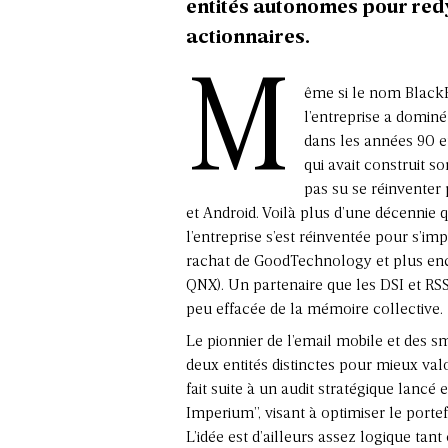
entités autonomes pour red
actionnaires.
M
ême si le nom Black
l’entreprise a dominé
dans les années 90 et
qui avait construit s
pas su se réinventer 
et Android. Voilà plus d’une décennie
l’entreprise s’est réinventée pour s’i
rachat de GoodTechnology et plus enco
QNX). Un partenaire que les DSI et RSS
peu effacée de la mémoire collective.
Le pionnier de l’email mobile et des s
deux entités distinctes pour mieux valo
fait suite à un audit stratégique lanc
Imperium”, visant à optimiser le portef
L’idée est d’ailleurs assez logique tant