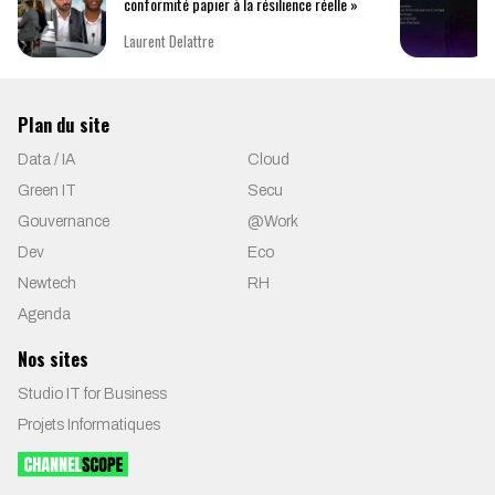
conformité papier à la résilience réelle »
Laurent Delattre
Plan du site
Data / IA
Cloud
Green IT
Secu
Gouvernance
@Work
Dev
Eco
Newtech
RH
Agenda
Nos sites
Studio IT for Business
Projets Informatiques