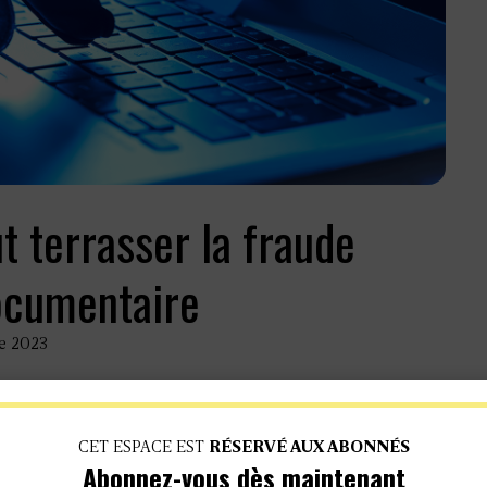
t terrasser la fraude
ocumentaire
re 2023
CET ESPACE EST
RÉSERVÉ AUX ABONNÉS
Abonnez-vous dès maintenant