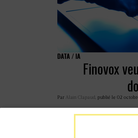
DATA / IA
Finovox veu
d
Par
Alain Clapaud
, publié le 02 octob
DANS L'ACTUALITÉ