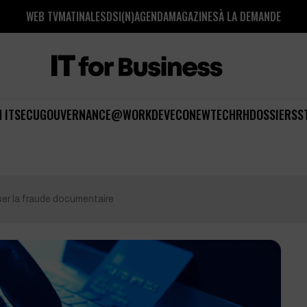
WEB TV
MATINALES
DSI(N)
AGENDA
MAGAZINES
À LA DEMANDE
 IT
SECU
GOUVERNANCE
@WORK
DEV
ECO
NEWTECH
RH
DOSSIERS
S
ser la fraude documentaire