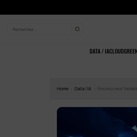
DATA / IA
CLOUD
GREEN
Home
Data / IA
Finovox veut terras