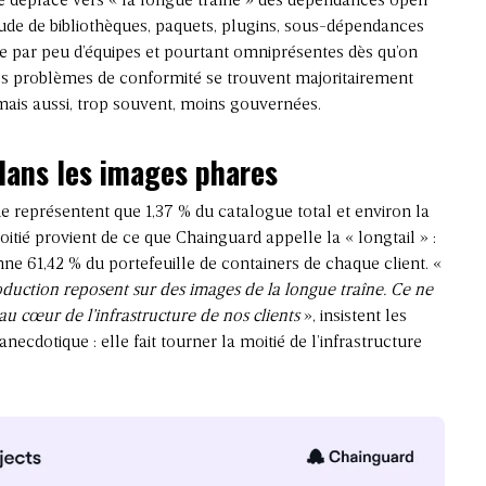
se déplace vers « la longue traîne » des dépendances
open
tude de bibliothèques, paquets, plugins, sous-dépendances
e par peu d’équipes et pourtant omniprésentes dès qu’on
 les problèmes de conformité se trouvent majoritairement
ais aussi, trop souvent, moins gouvernées.
dans les images phares
e représentent que 1,37 % du catalogue total et environ la
itié provient de ce que Chainguard appelle la « longtail » :
ne 61,42 % du portefeuille de containers de chaque client. «
oduction reposent sur des images de la longue traîne. Ce ne
au cœur de l’infrastructure de nos clients
», insistent les
anecdotique : elle fait tourner la moitié de l’infrastructure