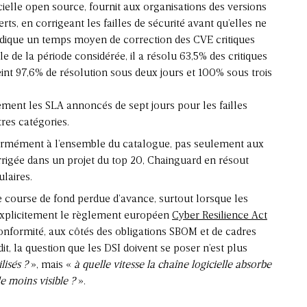
cielle open source
, fournit aux organisations des versions
erts, en corrigeant les failles de sécurité avant qu’elles ne
endique un temps moyen de correction des CVE critiques
e de la période considérée, il a résolu 63,5% des critiques
int 97,6% de résolution sous deux jours et 100% sous trois
ent les SLA annoncés de sept jours pour les failles
tres catégories.
iformément à l’ensemble du catalogue, pas seulement aux
rigée dans un projet du top 20, Chainguard en résout
laires.
e course de fond perdue d’avance, surtout lorsque les
 explicitement le règlement européen
Cyber Resilience Act
conformité, aux côtés des obligations SBOM et de cadres
, la question que les DSI doivent se poser n’est plus
lisés ?
», mais «
à quelle vitesse la chaîne logicielle absorbe
le moins visible ?
».