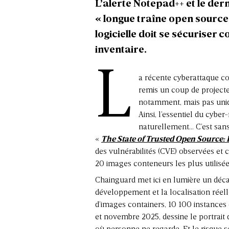
L’alerte Notepad++ et le de
« longue traîne open source
logicielle doit se sécuriser
inventaire.
L
a récente cyberattaque co
remis un coup de projecteu
notamment, mais pas uniq
Ainsi, l’essentiel du cybe
naturellement… C’est sans 
«
The State of Trusted Open Source
des
vulnérabilités
(CVE) observées et c
20 images conteneurs les plus utilisée
Chainguard met ici en lumière un déca
développement et la localisation réelle
d’images containers, 10 100 instances 
et novembre 2025, dessine le portrai