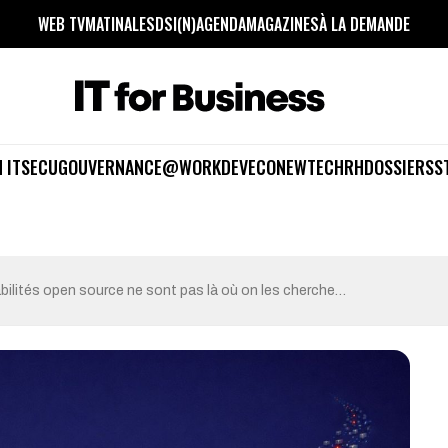
WEB TV
MATINALES
DSI(N)
AGENDA
MAGAZINES
À LA DEMANDE
 IT
SECU
GOUVERNANCE
@WORK
DEV
ECO
NEWTECH
RH
DOSSIERS
S
bilités open source ne sont pas là où on les cherche…