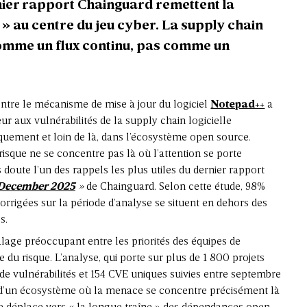
rnier rapport Chainguard remettent la
 » au centre du jeu cyber. La supply chain
 comme un flux continu, pas comme un
ntre le mécanisme de mise à jour du logiciel
Notepad++
a
r aux vulnérabilités de la supply chain logicielle
uement et loin de là, dans l’écosystème open source.
r-risque ne se concentre pas là où l’attention se porte
doute l’un des rappels les plus utiles du dernier rapport
: December 2025
»
de Chainguard. Selon cette étude, 98%
orrigées sur la période d’analyse se situent en dehors des
s.
lage préoccupant entre les priorités des équipes de
 du risque. L’analyse, qui porte sur plus de 1 800 projets
de vulnérabilités et 154 CVE uniques suivies entre septembre
t d’un écosystème où la menace se concentre précisément là