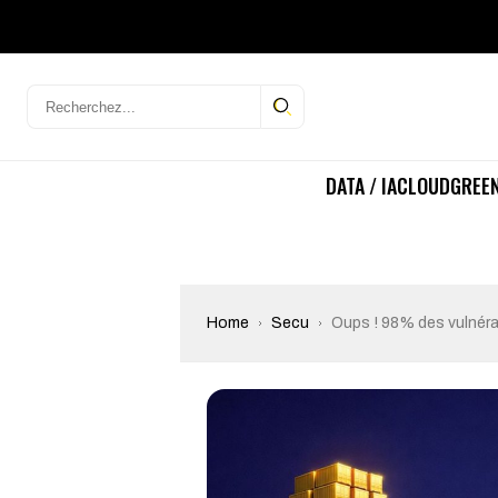
DATA / IA
CLOUD
GREEN
Home
Secu
Oups ! 98% des vulnéra