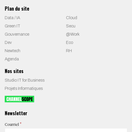
Plan du site
Data / IA
Cloud
Green IT
Secu
Gouvernance
@Work
Dev
Eco
Newtech
RH
Agenda
Nos sites
Studio IT for Business
Projets Informatiques
Newsletter
*
Courriel