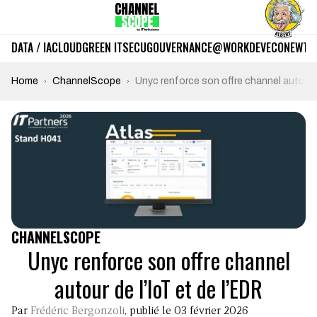
DATA / IA
CLOUD
GREEN IT
SECU
GOUVERNANCE
@WORK
DEV
ECO
NEWTE
Home
ChannelScope
Unyc renforce son offre channel autour d
CHANNELSCOPE
Unyc renforce son offre channel
autour de l’IoT et de l’EDR
Par
Frédéric Bergonzoli
, publié le 03 février 2026