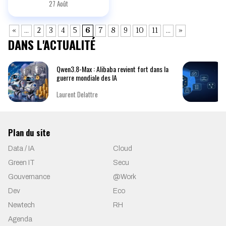
27 Août
«
…
2
3
4
5
6
7
8
9
10
11
…
»
DANS L'ACTUALITÉ
Qwen3.8-Max : Alibaba revient fort dans la
guerre mondiale des IA
Laurent Delattre
Plan du site
Data / IA
Cloud
Green IT
Secu
Gouvernance
@Work
Dev
Eco
Newtech
RH
Agenda