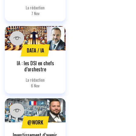
La rédaction
7 Nov
DATA / IA
IA : les DSI en chefs
d’orchestre
La rédaction
6 Nov
@WORK
Investissement d’avenir,