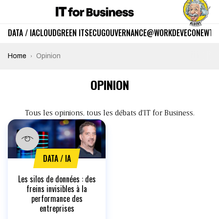
DATA / IA
CLOUD
GREEN IT
SECU
GOUVERNANCE
@WORK
DEV
ECO
NEWTE
Home
Opinion
OPINION
Tous les opinions, tous les débats d'IT for Business.
DATA / IA
Les silos de données : des
freins invisibles à la
performance des
entreprises