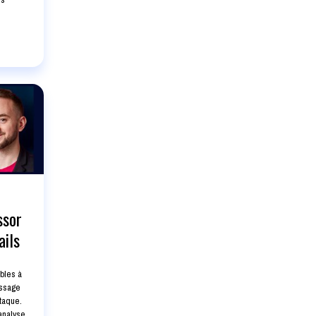
ssor
ails
bles à
issage
ttaque.
’analyse