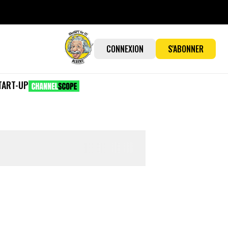
CONNEXION
S'ABONNER
TART-UP