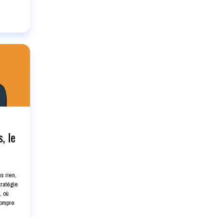
, le
s rien,
tratégie
, où
rompre