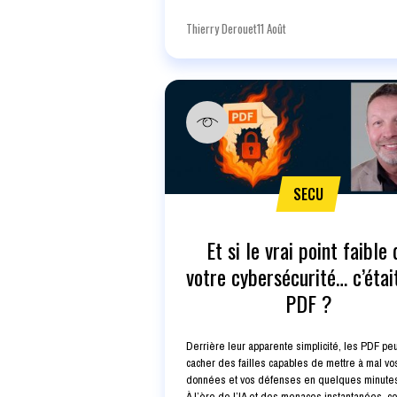
Thierry Derouet
11 Août
SECU
Et si le vrai point faible 
votre cybersécurité… c’étai
PDF ?
Derrière leur apparente simplicité, les PDF pe
cacher des failles capables de mettre à mal vo
données et vos défenses en quelques minute
À l’ère de l’IA et des menaces instantanées, c