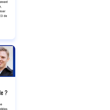
ionnent
e,
enser
CEO de
le ?
ne
odèles,