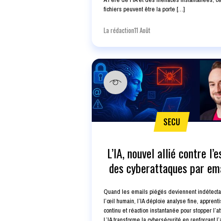
fichiers peuvent être la porte […]
La rédaction
11 Août
SECU
L’IA, nouvel allié contre l’e
des cyberattaques par em
Quand les emails piégés deviennent indétecta
l’œil humain, l’IA déploie analyse fine, apprent
continu et réaction instantanée pour stopper l’a
L’IA transforme la cybersécurité en renforçant l