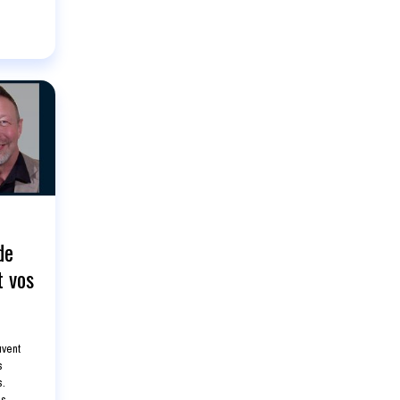
de
t vos
uvent
s
s.
es