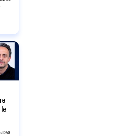
a
re
 le
: eIDAS