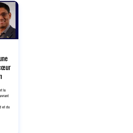
une
 cœur
n
t la
ouvrant
d et du