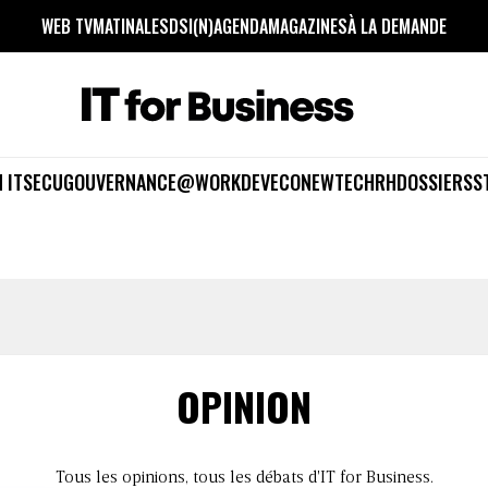
WEB TV
MATINALES
DSI(N)
AGENDA
MAGAZINES
À LA DEMANDE
 IT
SECU
GOUVERNANCE
@WORK
DEV
ECO
NEWTECH
RH
DOSSIERS
S
OPINION
Tous les opinions, tous les débats d'IT for Business.