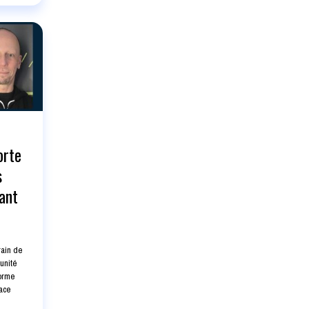
orte
s
sant
rain de
unité
forme
face