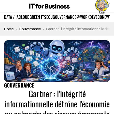
DATA / IA
CLOUD
GREEN IT
SECU
GOUVERNANCE
@WORK
DEV
ECO
NEWTE
Home
Gouvernance
Gartner : l’intégrité informationnelle dé
GOUVERNANCE
Gartner : l’intégrité
informationnelle détrône l’économie
au palmarès des risques émergents