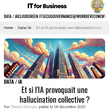
DATA / IA
CLOUD
GREEN IT
SECU
GOUVERNANCE
@WORK
DEV
ECO
NEWTE
Home
Data / IA
Et si l’IA provoquait une hallucination collectiv
DATA / IA
Et si l’IA provoquait une
hallucination collective ?
Par
Thierry Derouet
, publié le 06 décembre 2023