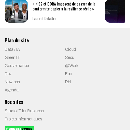
« NIS2 et DORA imposent de passer de la
conformité papier à la résilience réelle »
Laurent Delattre
Plan du site
Data / IA
Cloud
Green IT
Secu
Gouvernance
@Work
Dev
Eco
Newtech
RH
Agenda
Nos sites
Studio IT for Business
Projets Informatiques