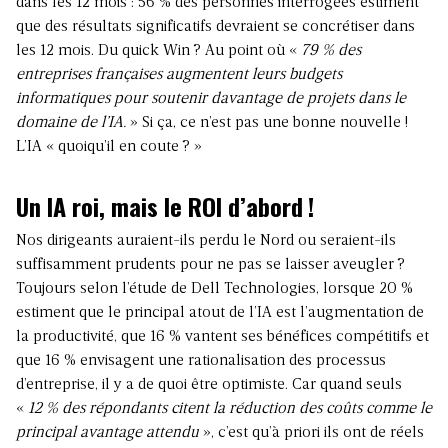
dans les 12 mois : 56 % des personnes interrogées estiment
que des résultats significatifs devraient se concrétiser dans
les 12 mois. Du quick Win
? Au point où «
79 % des
entreprises françaises augmentent leurs budgets
informatiques pour soutenir davantage de projets dans le
domaine de l’IA.
» Si ça, ce n’est pas une bonne nouvelle
!
L’IA « quoiqu’il en coute
? »
Un IA roi, mais le ROI d’abord
!
Nos dirigeants auraient-ils perdu le Nord ou seraient-ils
suffisamment prudents pour ne pas se laisser aveugler
?
Toujours selon l’étude de Dell Technologies, lorsque 20 %
estiment que le principal atout de l’IA est l’augmentation de
la productivité, que 16 % vantent ses bénéfices compétitifs et
que 16 % envisagent une rationalisation des processus
d’entreprise, il y a de quoi être optimiste. Car quand seuls
«
12 % des répondants citent la réduction des coûts comme le
principal avantage attendu
», c’est qu’à priori ils ont de réels