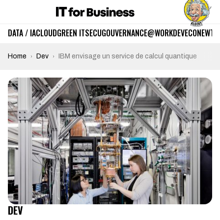
DATA / IA
CLOUD
GREEN IT
SECU
GOUVERNANCE
@WORK
DEV
ECO
NEWTE
Home
Dev
IBM envisage un service de calcul quantique
DEV