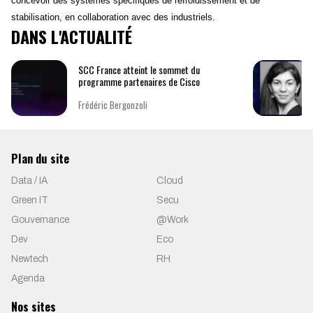
concevoir des systèmes spécifiques de refroidissement et de
stabilisation, en collaboration avec des industriels.
DANS L'ACTUALITÉ
SCC France atteint le sommet du
programme partenaires de Cisco
Frédéric Bergonzoli
Plan du site
Data / IA
Cloud
Green IT
Secu
Gouvernance
@Work
Dev
Eco
Newtech
RH
Agenda
Nos sites