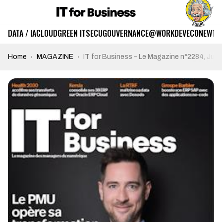
DATA / IA
CLOUD
GREEN IT
SECU
GOUVERNANCE
@WORK
DEV
ECO
NEWTE
Home
MAGAZINE
IT for Business – Le Magazine n°2284, Juin