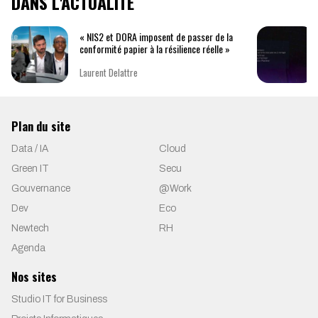
DANS L'ACTUALITÉ
« NIS2 et DORA imposent de passer de la
conformité papier à la résilience réelle »
Laurent Delattre
Plan du site
Data / IA
Cloud
Green IT
Secu
Gouvernance
@Work
Dev
Eco
Newtech
RH
Agenda
Nos sites
Studio IT for Business