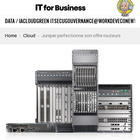
DATA / IA
CLOUD
GREEN IT
SECU
GOUVERNANCE
@WORK
DEV
ECO
NEWTE
Home
Cloud
Juniper perfectionne son offre routeurs