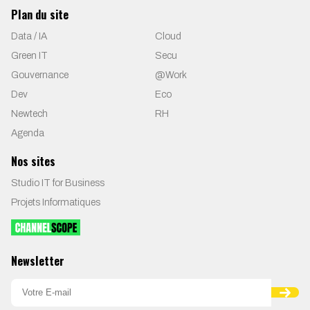
Plan du site
Data / IA
Cloud
Green IT
Secu
Gouvernance
@Work
Dev
Eco
Newtech
RH
Agenda
Nos sites
Studio IT for Business
Projets Informatiques
Newsletter