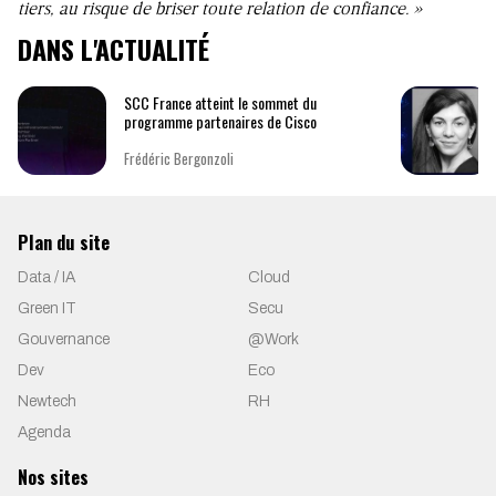
tiers, au risque de briser toute relation de confiance. »
DANS L'ACTUALITÉ
SCC France atteint le sommet du
programme partenaires de Cisco
Frédéric Bergonzoli
Plan du site
Data / IA
Cloud
Green IT
Secu
Gouvernance
@Work
Dev
Eco
Newtech
RH
Agenda
Nos sites