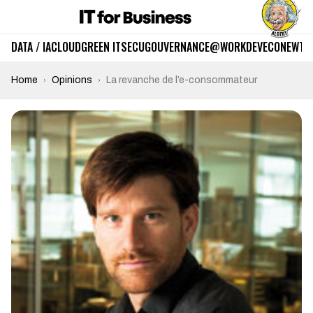
DATA / IA
CLOUD
GREEN IT
SECU
GOUVERNANCE
@WORK
DEV
ECO
NEWTE
Home
Opinions
La revanche de l’e-consommateur