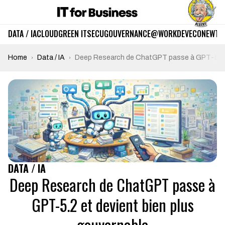
DATA / IA
CLOUD
GREEN IT
SECU
GOUVERNANCE
@WORK
DEV
ECO
NEWTE
Home
Data / IA
Deep Research de ChatGPT passe à GPT-5.2 e
DATA / IA
Deep Research de ChatGPT passe à
GPT-5.2 et devient bien plus
gouvernable