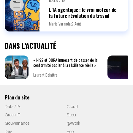
DATA / IA
L’IA agentique : le vrai moteur de
la future révolution du travail
Marie Varandat
7 Août
DANS L'ACTUALITÉ
« NIS2 et DORA imposent de passer de la
conformité papier à la résilience réelle »
Laurent Delattre
Plan du site
Data / IA
Cloud
Green IT
Secu
Gouvernance
@Work
Dev
Eco