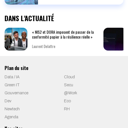
DANS L'ACTUALITÉ
« NIS2 et DORA imposent de passer de la
conformité papier à la résilience réelle »
Laurent Delattre
Plan du site
Data / IA
Cloud
Green IT
Secu
Gouvernance
@Work
Dev
Eco
Newtech
RH
Agenda