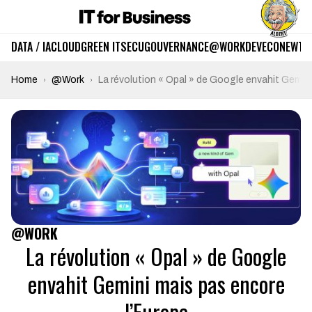
DATA / IA
CLOUD
GREEN IT
SECU
GOUVERNANCE
@WORK
DEV
ECO
NEWTE
Home
@Work
La révolution « Opal » de Google envahit Gemini
@WORK
La révolution « Opal » de Google
envahit Gemini mais pas encore
l’Europe