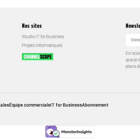
Nos sites
Newsl
Studio IT for Business
Projets Informatiques
En soum
que je 
plans d
gales
Équipe commerciale
IT for Business
Abonnement