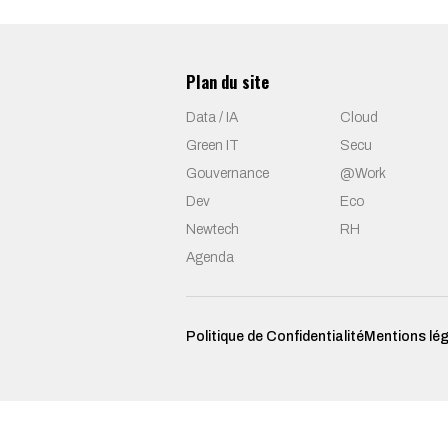
Plan du site
Data / IA
Cloud
Green IT
Secu
Gouvernance
@Work
Dev
Eco
Newtech
RH
Agenda
Politique de Confidentialité
Mentions lé