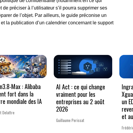
olitique de confidentialité (notamment en ce qui
 de préciser à l’utilisateur s’il pourra supprimer ses
rer de l’objet. Par ailleurs, le guide préconise un
 et la publication d’un calendrier concernant le support
3.8-Max : Alibaba
AI Act : ce qui change
Ingr
ent fort dans la
vraiment pour les
Xgua
re mondiale des IA
entreprises au 2 août
un E
2026
reve
t Delattre
et a
Guillaume Perissat
Frédéri