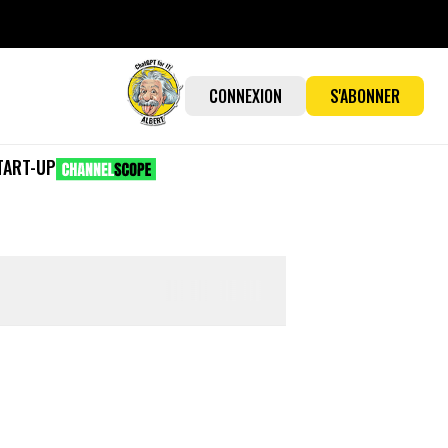
CONNEXION
S'ABONNER
TART-UP