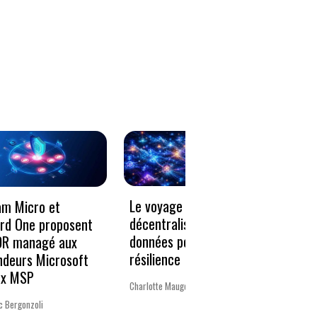
Le voyage vers la
« Un 
am Micro et
décentralisation des
pour 
rd One proposent
données pour plus de
Europ
DR managé aux
résilience
ndeurs Microsoft
La rédac
ux MSP
Charlotte Mauger
c Bergonzoli