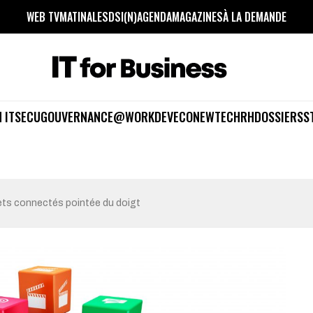
WEB TV
MATINALES
DSI(N)
AGENDA
MAGAZINES
À LA DEMANDE
 IT
SECU
GOUVERNANCE
@WORK
DEV
ECO
NEWTECH
RH
DOSSIERS
S
jets connectés pointée du doigt