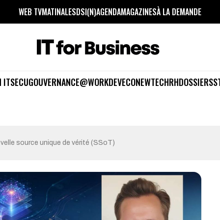
WEB TV
MATINALES
DSI(N)
AGENDA
MAGAZINES
À LA DEMANDE
 IT
SECU
GOUVERNANCE
@WORK
DEV
ECO
NEWTECH
RH
DOSSIERS
S
ouvelle source unique de vérité (SSoT)