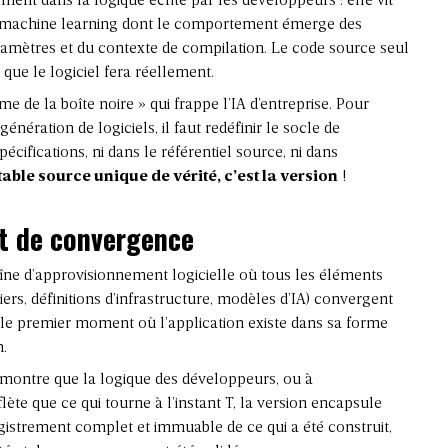
nt dans la logique écrite par les développeurs : elle vit
 machine learning dont le comportement émerge des
amètres et du contexte de compilation. Le code source seul
 que le logiciel fera réellement.
 de la boîte noire » qui frappe l’IA d’entreprise. Pour
nération de logiciels, il faut redéfinir le socle de
pécifications, ni dans le référentiel source, ni dans
table source unique de vérité, c’est la version
!
t de convergence
îne d’approvisionnement logicielle
où tous les éléments
ers, définitions d’infrastructure, modèles d’IA) convergent
t le premier moment où l’application existe dans sa forme
n.
 montre que la logique des développeurs, ou à
lète que ce qui tourne à l’instant T, la version encapsule
gistrement complet et immuable de ce qui a été construit,