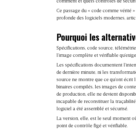
comment et quels contrôles de sécurit
Ce passage du « code comme vérité » à
profonde des logiciels modernes, articu
Pourquoi les alternativ
Spécifications, code source,
télémétri
l’image complète et vérifiable qu’exi
Les spécifications documentent l’intent
de dernière minute, ni les transformat
source ne montre que ce qu’ont écrit l
binaires compilés, les images de conte
de production, elle ne devient disponib
incapable de reconstituer la traçabil
logiciel a été assemblé et sécurisé.
La version, elle, est le seul moment 
point de contrôle figé et vérifiable.