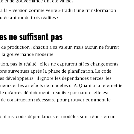
é et de gouvernance ont été validés.
 la « version comme vérité » traduit une transformation
lée autour de trois réalités :
es ne suffisent pas
e de production
: chacun a sa valeur, mais aucun ne fournit
ge la gouvernance moderne.
ion, pas la réalité : elles ne capturent ni les changements
ions survenues après la phase de planification. Le code
es développeurs, il ignore les dépendances tierces, les
neurs et les artefacts de modèles d’IA. Quant à la télémétrie
le qu’après déploiement : réactive par nature, elle est
ité de construction nécessaire pour prouver comment le
où plans, code, dépendances et modèles sont réunis en un