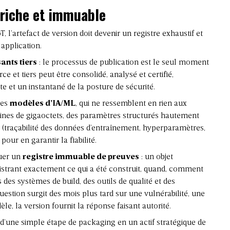
 riche et immuable
 l’artefact de version doit devenir un registre exhaustif et
application.
nts tiers
: le processus de publication est le seul moment
rce
et tiers peut être consolidé, analysé et certifié,
te
et un instantané de la posture de sécurité.
les
modèles d’IA/ML
, qui ne ressemblent en rien aux
ntaines de gigaoctets, des paramètres structurés hautement
 (
traçabilité des données d’entraînement
, hyperparamètres,
our en garantir la fiabilité.
tuer un
registre immuable de preuves
: un objet
strant exactement ce qui a été construit, quand, comment
s des systèmes de build, des outils de qualité et des
stion surgit des mois plus tard sur une vulnérabilité, une
, la version fournit la réponse faisant autorité.
d’une simple étape de packaging en un actif stratégique de