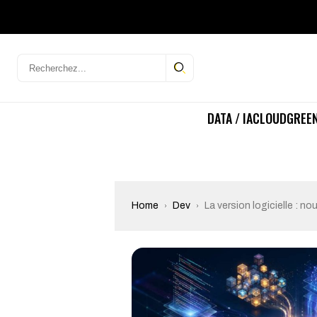
DATA / IA
CLOUD
GREEN
Home
Dev
La version logicielle : n