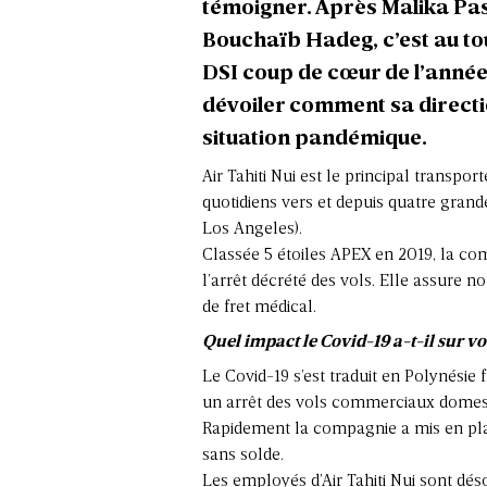
témoigner. Après Malika Pas
Bouchaïb Hadeg, c’est au tou
DSI coup de cœur de l’année
dévoiler comment sa directio
situation pandémique.
Air Tahiti Nui est le principal transpo
quotidiens vers et depuis quatre grand
Los Angeles).
Classée 5 étoiles APEX en 2019, la com
l’arrêt décrété des vols. Elle assure n
de fret médical.
Quel impact le Covid-19 a-t-il sur vo
Le Covid-19 s’est traduit en Polynésie
un arrêt des vols commerciaux domest
Rapidement la compagnie a mis en pla
sans solde.
Les employés d’Air Tahiti Nui sont déso