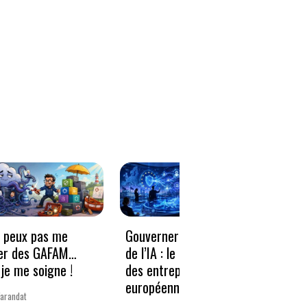
e peux pas me
Gouverner à la vitesse
Qwen3
er des GAFAM…
de l’IA : le nouveau défi
revie
je me soigne !
des entreprises
guerr
européennes
Varandat
Laurent 