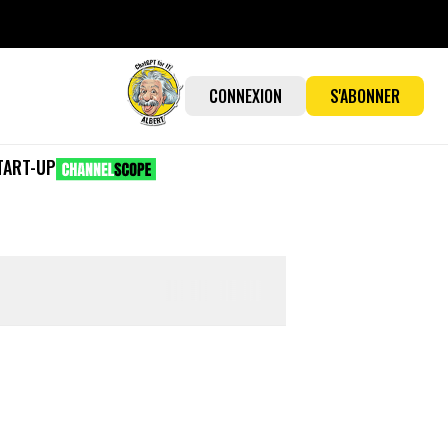
CONNEXION
S'ABONNER
TART-UP