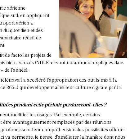
nie aérienne
fique sud, en appliquant
ansport aérien a
n du quotidien et des
apacitaire réduit de
nt.
it de facto les projets de
tefois bien avancés (NDLR: et sont notamment expliqués dans
 » de l’année
).
 télétravail a accéléré l’appropriation des outils mis à la
ice 365…) qui développent ainsi leur culture digitale par la
tituées pendant cette période perdureront-elles ?
ement modifier les usages. Par exemple, certains
t être avantageusement remplacés par des réunions
 approfondissent leur compréhension des possibilités offertes
 Ceci va permettre, je pense, d’améliorer la manière dont nous