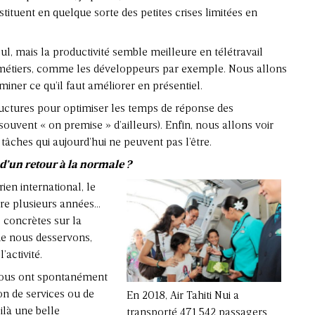
stituent en quelque sorte des petites crises limitées en
 mais la productivité semble meilleure en télétravail
s métiers, comme les développeurs par exemple. Nous allons
iner ce qu’il faut améliorer en présentiel.
ructures pour optimiser les temps de réponse des
uvent « on premise » d’ailleurs). Enfin, nous allons voir
tâches qui aujourd’hui ne peuvent pas l’être.
d’un retour à la normale ?
ien international, le
dre plusieurs années…
 concrètes sur la
ue nous desservons,
’activité.
 nous ont spontanément
on de services ou de
En 2018, Air Tahiti Nui a
oilà une belle
transporté 471 542 passagers