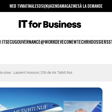
WEB TV
MATINALES
DSI(N)
AGENDA
MAGAZINES
À LA DEMANDE
 IT
SECU
GOUVERNANCE
@WORK
DEV
ECO
NEWTECH
RH
DOSSIERS
S
la crise : Laurent Husson, DSI de Air Tahiti Nui