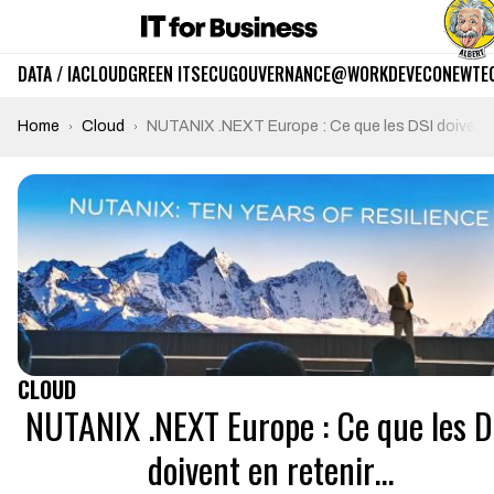
DATA / IA
CLOUD
GREEN IT
SECU
GOUVERNANCE
@WORK
DEV
ECO
NEWTE
Home
Cloud
NUTANIX .NEXT Europe : Ce que les DSI doivent 
CLOUD
NUTANIX .NEXT Europe : Ce que les D
doivent en retenir…