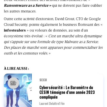
Deux victoires contre des activités malveillantes de «
Ransomware as a Service »
qui ne doivent pas faire oublier
les autres menaces.
Outre cette activité d’extorsion, David Grout, CTO de Google
Cloud Security, pointe également le business florissant des «
infostealers
» ou voleurs de données, au sein d’un
écosystème très évolué : «
C’est un marché ultra dynamique
qui s’appuie sur une formule de type Malware as a Service.
Des places de marché sont apparues pour commercialiser les
outils et les contenus volés.
»
À LIRE AUSSI :
SECU
Cybersécurité : Le Baromètre du
CESIN témoigne d’une année 2023
compliquée
Laurent Delattre
1 Fév