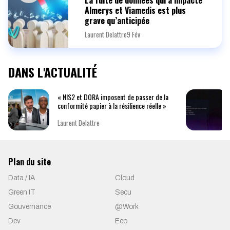
La fuite de données qui a impacté
Almerys et Viamedis est plus
grave qu’anticipée
Laurent Delattre
9 Fév
DANS L'ACTUALITÉ
« NIS2 et DORA imposent de passer de la
conformité papier à la résilience réelle »
Laurent Delattre
Plan du site
Data / IA
Cloud
Green IT
Secu
Gouvernance
@Work
Dev
Eco