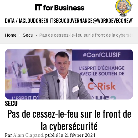
DATA / IA
CLOUD
GREEN IT
SECU
GOUVERNANCE
@WORK
DEV
ECO
NEWTE
Home
Secu
Pas de cessez-le-feu sur le front de la cybersécur
SECU
Pas de cessez-le-feu sur le front de
la cybersécurité
Par
Alain Clapaud
, publié le 21 février 2024