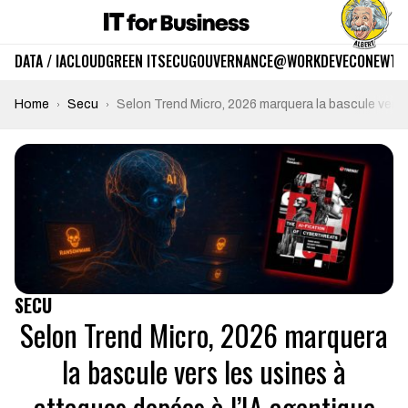
DATA / IA
CLOUD
GREEN IT
SECU
GOUVERNANCE
@WORK
DEV
ECO
NEWTE
Home
Secu
Selon Trend Micro, 2026 marquera la bascule vers 
SECU
Selon Trend Micro, 2026 marquera
la bascule vers les usines à
attaques dopées à l’IA agentique