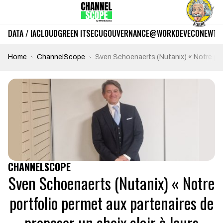
DATA / IA
CLOUD
GREEN IT
SECU
GOUVERNANCE
@WORK
DEV
ECO
NEWTE
Home
ChannelScope
Sven Schoenaerts (Nutanix) « Notre portf
CHANNELSCOPE
Sven Schoenaerts (Nutanix) « Notre
portfolio permet aux partenaires de
proposer un choix clair à leurs