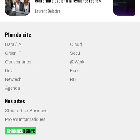
conformité papier à la résilience réelle »
Laurent Delattre
Plan du site
Data / IA
Cloud
Green IT
Secu
Gouvernance
@Work
Dev
Eco
Newtech
RH
Agenda
Nos sites
Studio IT for Business
Projets Informatiques