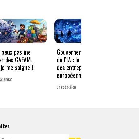
e peux pas me
Gouverner à la vitesse
Qwen3
er des GAFAM…
de l’IA : le nouveau défi
revie
je me soigne !
des entreprises
guerr
européennes
Varandat
Laurent 
La rédaction
etter