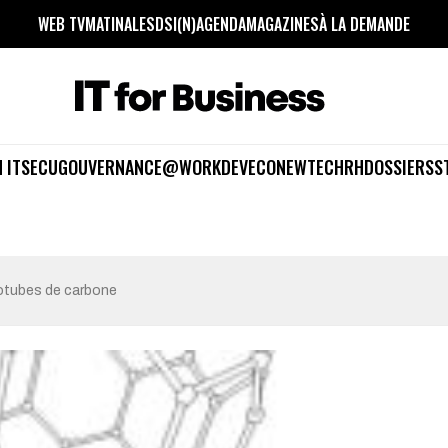
WEB TV
MATINALES
DSI(N)
AGENDA
MAGAZINES
À LA DEMANDE
 IT
SECU
GOUVERNANCE
@WORK
DEV
ECO
NEWTECH
RH
DOSSIERS
S
otubes de carbone