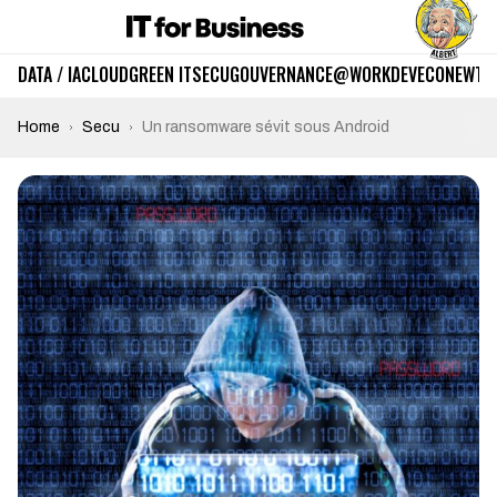
DATA / IA
CLOUD
GREEN IT
SECU
GOUVERNANCE
@WORK
DEV
ECO
NEWTE
Home
Secu
Un ransomware sévit sous Android