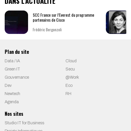
DANS L'ACTUALITÉ
SCC France sur l’Everest du programme
partenaires de Cisco
Frédéric Bergonzoli
Plan du site
Data / IA
Cloud
Green IT
Secu
Gouvernance
@Work
Dev
Eco
Newtech
RH
Agenda
Nos sites
Studio IT for Business