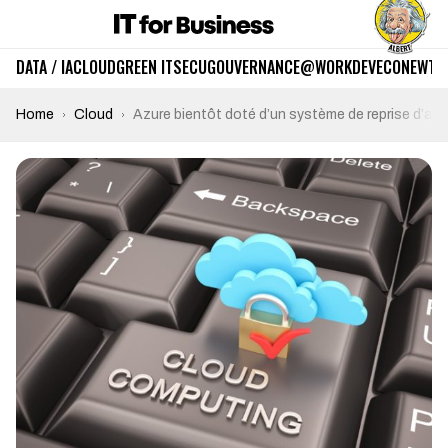
DATA / IA
CLOUD
GREEN IT
SECU
GOUVERNANCE
@WORK
DEV
ECO
NEWTE
Home
Cloud
Azure bientôt doté d’un système de reprise d’acti