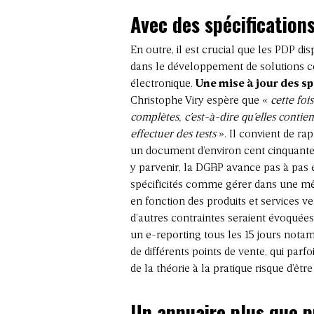
Avec des spécification
En outre, il est crucial que les PDP d
dans le développement de solutions co
électronique.
Une mise à jour des sp
Christophe Viry espère que «
cette foi
complètes, c’est-à-dire qu’elles conti
effectuer des tests
». Il convient de ra
un document d’environ cent cinquante 
y parvenir, la DGFiP avance pas à pas
spécificités comme gérer dans une mê
en fonction des produits et services ve
d’autres contraintes seraient évoquées
un e-reporting tous les 15 jours nota
de différents points de vente, qui parf
de la théorie à la pratique risque d’ê
Un annuaire plus que 