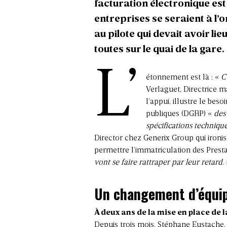
facturation électronique est
entreprises se seraient à l’
au pilote qui devait avoir lie
toutes sur le quai de la gare
L’
étonnement est là : «
C
Verlaguet, Directrice m
l’appui, illustre le bes
publiques (DGFiP) «
des 
spécifications techniqu
Director chez Generix Group qui ironi
permettre l’immatriculation des Presta
vont se faire rattraper par leur retard
.
Un changement d’équi
À deux ans de la mise en place de l
Depuis trois mois, Stéphane Eustach