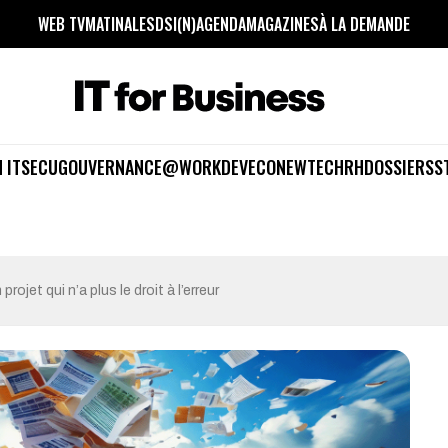
WEB TV
MATINALES
DSI(N)
AGENDA
MAGAZINES
À LA DEMANDE
 IT
SECU
GOUVERNANCE
@WORK
DEV
ECO
NEWTECH
RH
DOSSIERS
S
rojet qui n’a plus le droit à l’erreur