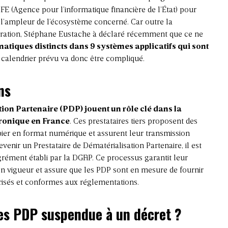
IFE (Agence pour l’informatique financière de l’État) pour
 à l’ampleur de l’écosystème concerné. Car outre la
turation, Stéphane Eustache à déclaré récemment que ce ne
matiques distincts dans 9 systèmes applicatifs qui sont
e calendrier prévu va donc être compliqué.
ns
ion Partenaire (PDP) jouent un rôle clé dans la
ctronique en France
. Ces prestataires tiers proposent des
pier en format numérique et assurent leur transmission
evenir un Prestataire de Dématérialisation Partenaire, il est
rément établi par la DGFiP. Ce processus garantit leur
n vigueur et assure que les PDP sont en mesure de fournir
urisés et conformes aux réglementations.
es PDP suspendue à un décret ?