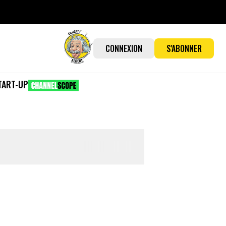
CONNEXION
S'ABONNER
TART-UP