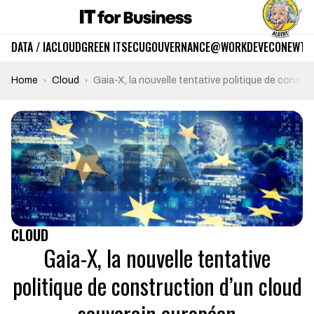
DATA / IA
CLOUD
GREEN IT
SECU
GOUVERNANCE
@WORK
DEV
ECO
NEWTE
Home
Cloud
Gaia-X, la nouvelle tentative politique de const
CLOUD
Gaia-X, la nouvelle tentative
politique de construction d’un cloud
souverain européen